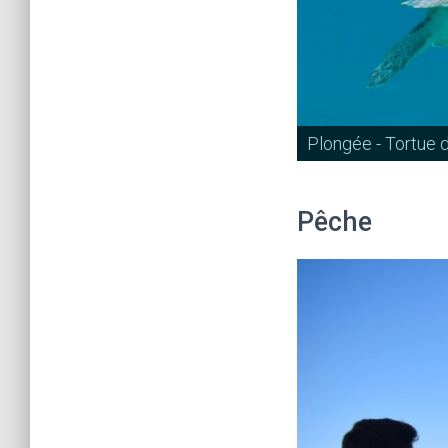
Plongée - Tortue 
Pêche